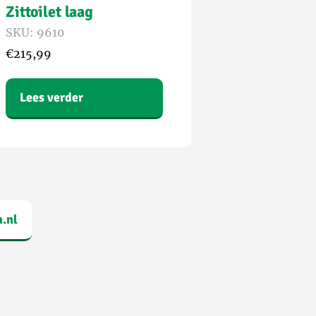
Zittoilet laag
SKU: 9610
€
215,99
Lees verder
n.nl