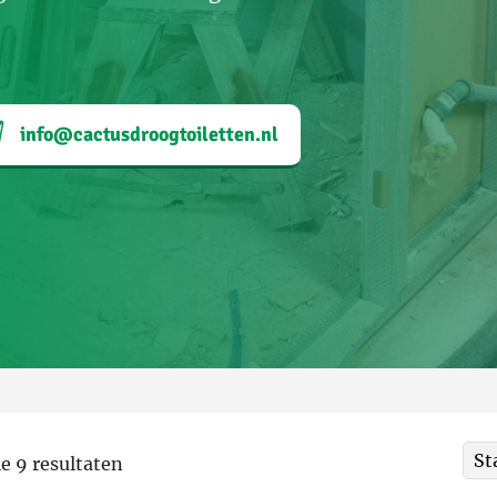
info@cactusdroogtoiletten.nl
le 9 resultaten